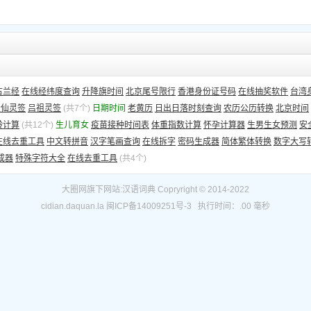
古兰经
在线经纬度查询
升降旗时间
北京尾号限行
香港身份证号码
在线抽奖软件
台湾
大仙灵签
吕祖灵签
(共7个)
日期时间
老黄历
日出日落时刻查询
农历公历转换
北京时间
龄计算
(共12个)
生儿育女
疫苗接种时间表
体重指数计算
怀孕计算器
生男生女预测
安
在线去重工具
中文转拼音
汉字笔画查询
在线拆字
密码生成器
简体繁体转换
数字大写
成器
特殊字符大全
在线去重工具
(共4个)
大圈网
旗下网站:
汉语词典
Copryright © 2014-2022
cidian.daquan.la
闽ICP备14009251号-3
执行时间：.00 毫秒