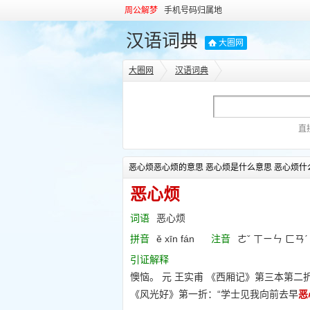
周公解梦
手机号码归属地
汉语词典
大圈网
大圈网
汉语词典
直
恶心烦恶心烦的意思 恶心烦是什么意思 恶心烦什
恶心烦
词语
恶心烦
拼音
ě xīn fán
注音
ㄜˇ ㄒㄧㄣ ㄈㄢˊ
引证解释
懊恼。 元 王实甫 《西厢记》第三本第
《风光好》第一折：“学士见我向前去早
恶