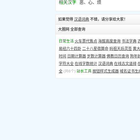
相关汉字
恶、心、烦
如果觉得
汉语词典
不错，请分享给大家！
大圈网 全部查询
日常生活
火车票代售点
海拔高度查询
书法字典
易经六十四卦
二十八星宿算命
妈祖天后灵签
黄
时间
日期计算器
岁数计算器
佛教日历查询
狗年
字符大全
在线字数统计
汉语词典
在线古文竖排
全
(共6个)
站长工具
按钮样式生成器
域名证书生