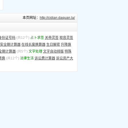
本页网址：
http://cidian.daquan.la/
身份证号码
(共12个)
占卜求签
关帝灵签
观音灵签
安全期计算器
在线长度换算器
生日解密
升降旗
全期计算器
(共5个)
文字处理
文字自动排版
特殊
转换
(共12个)
法律生活
诉讼费计算器
诉讼资产大