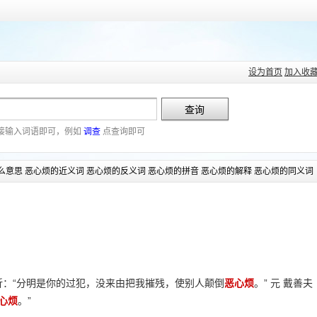
设为首页
加入收
接输入词语即可，例如
调查
点查询即可
么意思 恶心烦的近义词 恶心烦的反义词 恶心烦的拼音 恶心烦的解释 恶心烦的同义词
二折：“分明是你的过犯，没来由把我摧残，使别人颠倒
恶心烦
。” 元 戴善夫
心烦
。”