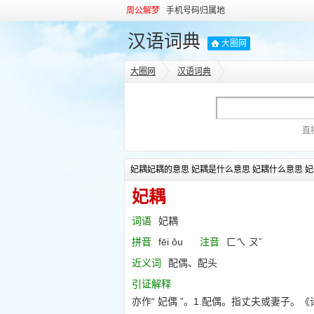
周公解梦
手机号码归属地
汉语词典
大圈网
大圈网
汉语词典
直
妃耦妃耦的意思 妃耦是什么意思 妃耦什么意思 妃
妃耦
词语
妃耦
拼音
fēi ǒu
注音
ㄈㄟ ㄡˇ
近义词
配偶、配头
引证解释
亦作“ 妃偶 ”。1.配偶。指丈夫或妻子。《