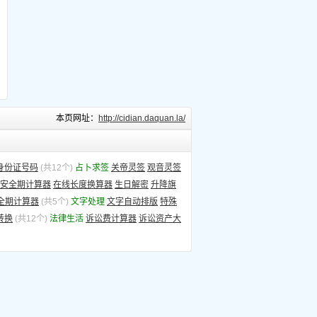
本页网址：
http://cidian.daquan.la/
身份证号码
(共12个)
占卜求签
关帝灵签
观音灵签
安全期计算器
在线长度换算器
生日解密
升降旗
全期计算器
(共5个)
文字处理
文字自动排版
特殊
转换
(共12个)
法律生活
诉讼费计算器
诉讼资产大