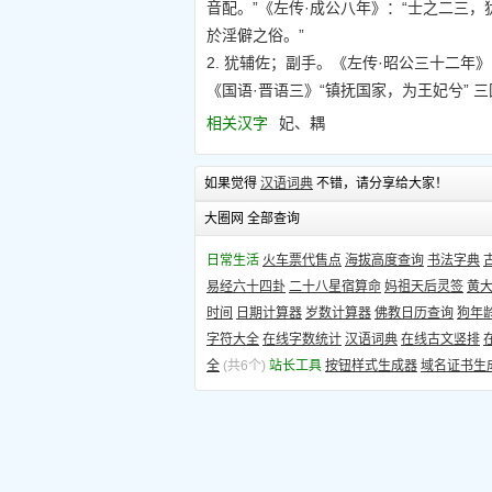
音配。”《左传·成公八年》：“士之二三，
於淫僻之俗。”
2. 犹辅佐；副手。《左传·昭公三十二年
《国语·晋语三》“镇抚国家，为王妃兮” 三国
相关汉字
妃、耦
如果觉得
汉语词典
不错，请分享给大家！
大圈网 全部查询
日常生活
火车票代售点
海拔高度查询
书法字典
易经六十四卦
二十八星宿算命
妈祖天后灵签
黄
时间
日期计算器
岁数计算器
佛教日历查询
狗年
字符大全
在线字数统计
汉语词典
在线古文竖排
全
(共6个)
站长工具
按钮样式生成器
域名证书生