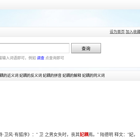
设为首页
加入收
接输入词语即可，例如
调查
点查询即可
耦的近义词 妃耦的反义词 妃耦的拼音 妃耦的解释 妃耦的同义词
诗·卫风·有狐序》：“ 卫 之男女失时，丧其
妃耦
焉。” 陆德明 释文：“妃，