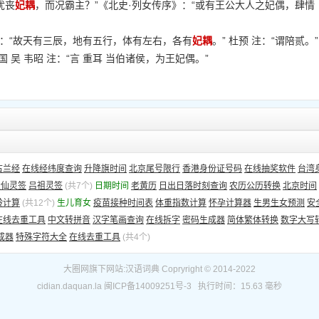
犹丧
妃耦
，而况霸主？”《北史·列女传序》：“或有王公大人之妃偶，肆情
》：“故天有三辰，地有五行，体有左右，各有
妃耦
。” 杜预 注：“谓陪贰。”
 吴 韦昭 注：“言 重耳 当伯诸侯，为王妃偶。”
古兰经
在线经纬度查询
升降旗时间
北京尾号限行
香港身份证号码
在线抽奖软件
台湾
大仙灵签
吕祖灵签
(共7个)
日期时间
老黄历
日出日落时刻查询
农历公历转换
北京时间
龄计算
(共12个)
生儿育女
疫苗接种时间表
体重指数计算
怀孕计算器
生男生女预测
安
在线去重工具
中文转拼音
汉字笔画查询
在线拆字
密码生成器
简体繁体转换
数字大写
成器
特殊字符大全
在线去重工具
(共4个)
大圈网
旗下网站:
汉语词典
Copryright © 2014-2022
cidian.daquan.la
闽ICP备14009251号-3
执行时间：15.63 毫秒