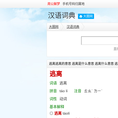
周公解梦
手机号码归属地
汉语词典
大圈网
大圈网
汉语词典
直
逃离逃离的意思 逃离是什么意思 逃离什么意思 逃
逃离
词语
逃离
拼音
táo lí
注音
ㄊㄠˊ ㄌㄧˊ
词性
动词
基本解释
◎
逃离
táolí