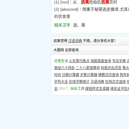
(1) [run]∶从…
逃离
抢劫后
逃离
农村
(2) [abscond]∶侧重于秘密逃走撤
的农舍里
相关汉字
逃、离
如果觉得
汉语词典
不错，请分享给大家！
大圈网 全部查询
日常生活
火车票代售点
海拔高度查询
书法字典
易经六十四卦
二十八星宿算命
妈祖天后灵签
黄
时间
日期计算器
岁数计算器
佛教日历查询
狗年
字符大全
在线字数统计
汉语词典
在线古文竖排
全
(共6个)
站长工具
按钮样式生成器
域名证书生