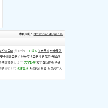
本页网址：
http://cidian.daquan.la/
身份证号码
(共12个)
占卜求签
关帝灵签
观音灵签
安全期计算器
在线长度换算器
生日解密
升降旗
全期计算器
(共5个)
文字处理
文字自动排版
特殊
转换
(共12个)
法律生活
诉讼费计算器
诉讼资产大