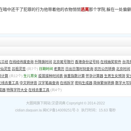
退,尤其在暗中还干了犯罪的行为他带着他的衣物悄悄
逃离
那个学院,躲在一处偏僻
古兰经
在线经纬度查询
升降旗时间
北京尾号限行
香港身份证号码
在线抽奖软件
台湾
大仙灵签
吕祖灵签
(共7个)
日期时间
老黄历
日出日落时刻查询
农历公历转换
北京时间
龄计算
(共12个)
生儿育女
疫苗接种时间表
体重指数计算
怀孕计算器
生男生女预测
安
在线去重工具
中文转拼音
汉字笔画查询
在线拆字
密码生成器
简体繁体转换
数字大写
成器
特殊字符大全
在线去重工具
(共4个)
大圈网
旗下网站:
汉语词典
Copryright © 2014-2022
cidian.daquan.la
闽ICP备14009251号-3
执行时间：15.63 毫秒