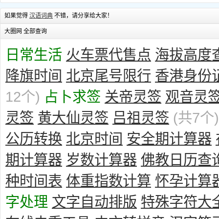
如果觉得
汉语词典
不错，请分享给大家！
大圈网 全部查询
日常生活
火车票代售点
海拔高度
降旗时间
北京尾号限行
香港身份
12个)
占卜求签
关帝灵签
观音灵
灵签
黄大仙灵签
吕祖灵签
(共7个)
公历转换
北京时间
安全期计算器
期计算器
岁数计算器
佛教日历查
种时间表
体重指数计算
怀孕计算
字处理
文字自动排版
特殊字符大