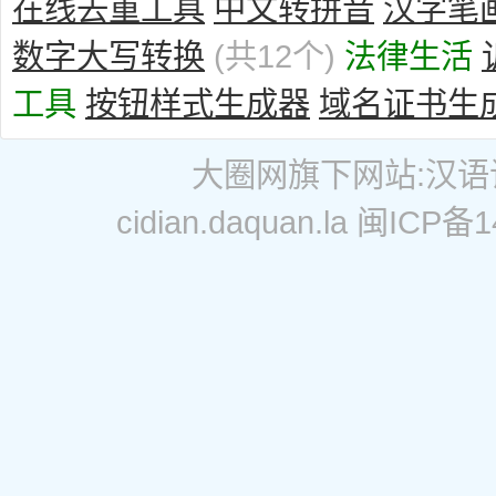
在线去重工具
中文转拼音
汉字笔
数字大写转换
(共12个)
法律生活
工具
按钮样式生成器
域名证书生
大圈网
旗下网站:
汉语
cidian.daquan.la
闽ICP备14