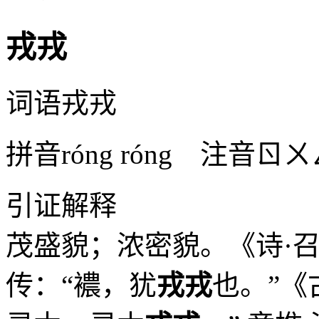
戎戎
词语
戎戎
拼音
róng róng
注音
ㄖㄨ
引证解释
茂盛貌；浓密貌。《诗·召
传：“襛，犹
戎戎
也。”《