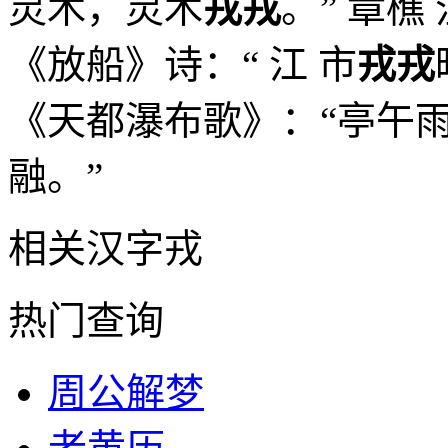
灵木，灵木
戎戎
。” 章樵 
《放船》诗：“ 江 市
戎戎
《天都瀑布歌》：“亭午
融。”
相关汉字
戎
热门查询
周公解梦