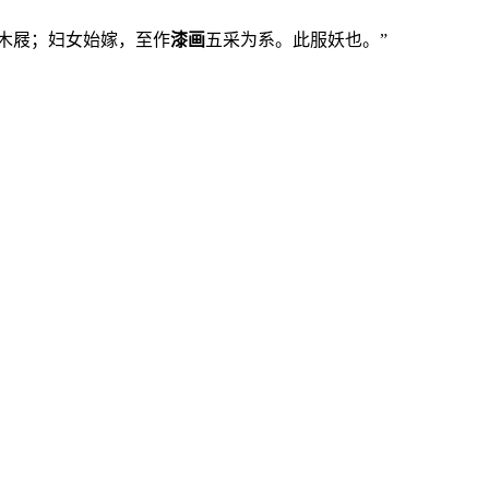
著木屐；妇女始嫁，至作
漆画
五采为系。此服妖也。”