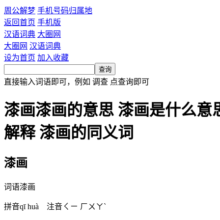
周公解梦
手机号码归属地
返回首页
手机版
汉语词典
大圈网
大圈网
汉语词典
设为首页
加入收藏
直接输入词语即可，例如
调查
点查询即可
漆画漆画的意思 漆画是什么意思
解释 漆画的同义词
漆画
词语
漆画
拼音
qī huà
注音
ㄑㄧ ㄏㄨㄚˋ