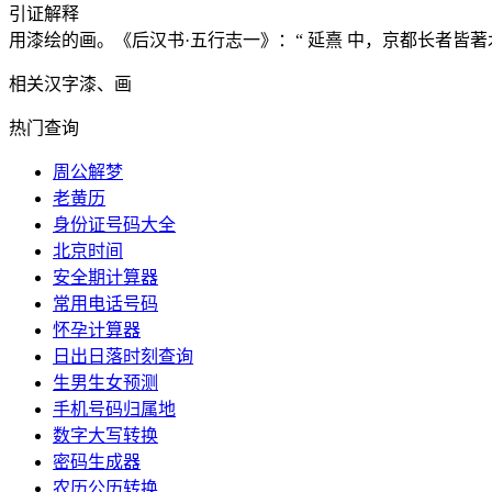
引证解释
用漆绘的画。《后汉书·五行志一》：“ 延熹 中，京都长者皆
相关汉字
漆、画
热门查询
周公解梦
老黄历
身份证号码大全
北京时间
安全期计算器
常用电话号码
怀孕计算器
日出日落时刻查询
生男生女预测
手机号码归属地
数字大写转换
密码生成器
农历公历转换