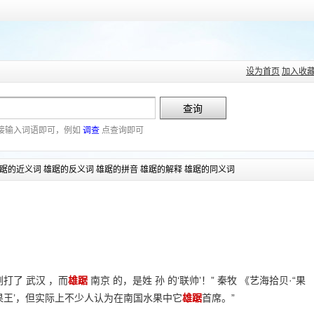
设为首页
加入收
接输入词语即可，例如
调查
点查询即可
踞的近义词 雄踞的反义词 雄踞的拼音 雄踞的解释 雄踞的同义词
打了 武汉 ，而
雄踞
南京 的，是姓 孙 的‘联帅’！” 秦牧 《艺海拾贝·“果
果王’，但实际上不少人认为在南国水果中它
雄踞
首席。”