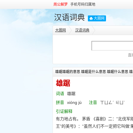
周公解梦
手机号码归属地
汉语词典
大圈网
大圈网
汉语词典
直
雄踞雄踞的意思 雄踞是什么意思 雄踞什么意思 雄
雄踞
词语
雄踞
拼音
xióng jù
注音
ㄒㄩㄥˊ ㄐㄩˋ
引证解释
有力地占有。 茅盾 《喜剧》二：“北伐军刚
王”的美号》：“虽然人们不一定把它叫做‘