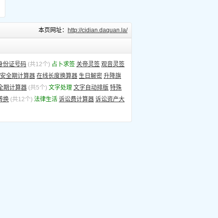
本页网址：
http://cidian.daquan.la/
身份证号码
(共12个)
占卜求签
关帝灵签
观音灵签
安全期计算器
在线长度换算器
生日解密
升降旗
全期计算器
(共5个)
文字处理
文字自动排版
特殊
转换
(共12个)
法律生活
诉讼费计算器
诉讼资产大