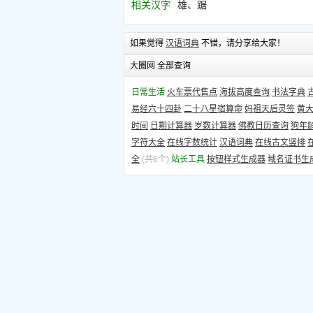
相关汉字
雄、踞
如果觉得
汉语词典
不错，请分享给大家！
大圈网 全部查询
日常生活
火车票代售点
海拔高度查询
书法字典
易经六十四卦
二十八星宿算命
妈祖天后灵签
黄
时间
日期计算器
岁数计算器
佛教日历查询
狗年
字符大全
在线字数统计
汉语词典
在线古文竖排
全
(共6个)
站长工具
按钮样式生成器
域名证书生