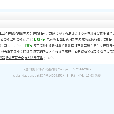
古兰经
在线经纬度查询
升降旗时间
北京尾号限行
香港身份证号码
在线抽奖软件
台湾
大仙灵签
吕祖灵签
(共7个)
日期时间
老黄历
日出日落时刻查询
农历公历转换
北京时间
龄计算
(共12个)
生儿育女
疫苗接种时间表
体重指数计算
怀孕计算器
生男生女预测
安
在线去重工具
中文转拼音
汉字笔画查询
在线拆字
密码生成器
简体繁体转换
数字大写
成器
特殊字符大全
在线去重工具
(共4个)
大圈网
旗下网站:
汉语词典
Copryright © 2014-2022
cidian.daquan.la
闽ICP备14009251号-3
执行时间：15.63 毫秒