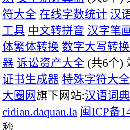
符大全
在线字数统计
汉
工具
中文转拼音
汉字笔
体繁体转换
数字大写转换
器
诉讼资产大全
(共6个)
证书生成器
特殊字符大全
大圈网
旗下网站:
汉语词典
cidian.daquan.la
闽ICP备14
秒