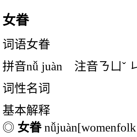
女眷
词语
女眷
拼音
nǚ juàn
注音
ㄋㄩˇ 
词性
名词
基本解释
◎
女眷
nǚjuàn[womenfolk 