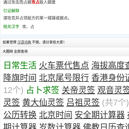
通过攻击而占据
攻占
敌人碉堡
引证解释
谓攻克并占领敌方的某一城镇或据点。
相关汉字
攻、占
如果觉得
汉语词典
不错，请分享给大家！
大圈网 全部查询
日常生活
火车票代售点
海拔高度
降旗时间
北京尾号限行
香港身份
12个)
占卜求签
关帝灵签
观音灵
灵签
黄大仙灵签
吕祖灵签
(共7个)
公历转换
北京时间
安全期计算器
期计算器
岁数计算器
佛教日历查