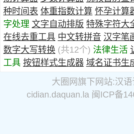
种时间表
体重指数计算
怀孕计算
字处理
文字自动排版
特殊字符大
在线去重工具
中文转拼音
汉字笔
数字大写转换
(共12个)
法律生活
工具
按钮样式生成器
域名证书生
大圈网
旗下网站:
汉语
cidian.daquan.la
闽ICP备14