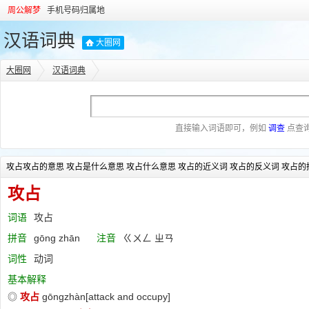
周公解梦
手机号码归属地
汉语词典
大圈网
大圈网
汉语词典
直接输入词语即可，例如
调查
点查
攻占攻占的意思 攻占是什么意思 攻占什么意思 攻占的近义词 攻占的反义词 攻占的
攻占
词语
攻占
拼音
gōng zhān
注音
ㄍㄨㄥ ㄓㄢ
词性
动词
基本解释
◎
攻占
gōngzhàn[attack and occupy]