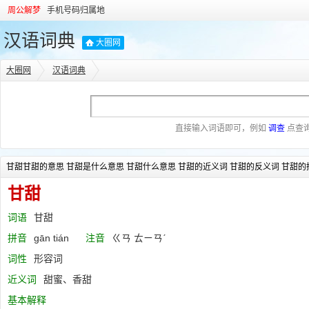
周公解梦
手机号码归属地
汉语词典
大圈网
大圈网
汉语词典
直接输入词语即可，例如
调查
点查
甘甜甘甜的意思 甘甜是什么意思 甘甜什么意思 甘甜的近义词 甘甜的反义词 甘甜的
甘甜
词语
甘甜
拼音
gān tián
注音
ㄍㄢ ㄊㄧㄢˊ
词性
形容词
近义词
甜蜜、香甜
基本解释