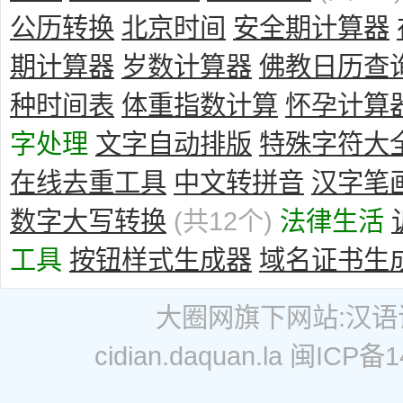
公历转换
北京时间
安全期计算器
期计算器
岁数计算器
佛教日历查
种时间表
体重指数计算
怀孕计算
字处理
文字自动排版
特殊字符大
在线去重工具
中文转拼音
汉字笔
数字大写转换
(共12个)
法律生活
工具
按钮样式生成器
域名证书生
大圈网
旗下网站:
汉语
cidian.daquan.la
闽ICP备14