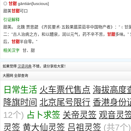
◎
甘甜
gāntián[luscious]
甜美
甘甜
可口
引证解释
甜美。 北魏 贾思勰 《齐民要术·五穀果蓏菜茹非中国物产者》：“﹝甘
二：“古人治病之方，和以醴泉，润以元气，药不辛不苦，
甘甜
多味。”
后，
甘甜
半自零。”
相关汉字
甘、甜
如果觉得
汉语词典
不错，请分享给大家！
大圈网 全部查询
日常生活
火车票代售点
海拔高度
降旗时间
北京尾号限行
香港身份
12个)
占卜求签
关帝灵签
观音灵
灵签
黄大仙灵签
吕祖灵签
(共7个)