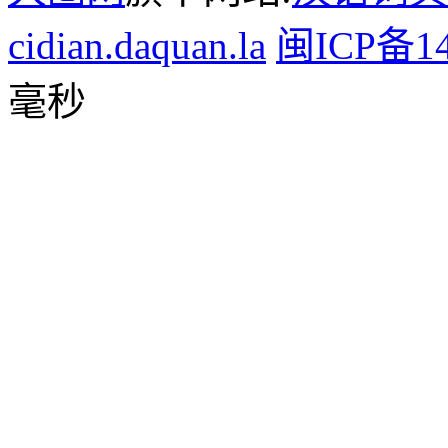
cidian.daquan.la
闽ICP备14
毫秒