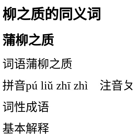
柳之质的同义词
蒲柳之质
词语
蒲柳之质
拼音
pú liǔ zhī zhì
注音
ㄆ
词性
成语
基本解释