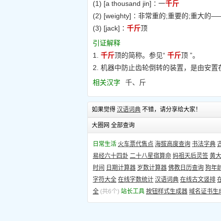
(1) [a thousand jin]∶一
千斤
(2) [weighty]∶非常重的;重要的;重大
(3) [jack]∶
千斤
顶
引证解释
1.
千斤
顶的简称。参见“
千斤
顶 ”。
2. 机器中防止齿轮倒转的装置，是由安
相关汉字
千、斤
如果觉得
汉语词典
不错，请分享给大家！
大圈网 全部查询
日常生活
火车票代售点
海拔高度查询
书法字典
易经六十四卦
二十八星宿算命
妈祖天后灵签
黄
时间
日期计算器
岁数计算器
佛教日历查询
狗年
字符大全
在线字数统计
汉语词典
在线古文竖排
全
(共6个)
站长工具
按钮样式生成器
域名证书生