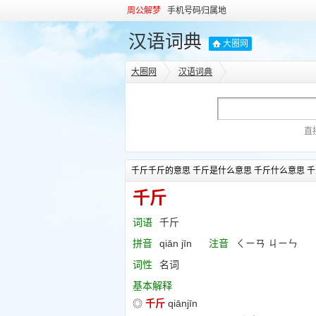
周公解梦
手机号码归属地
汉语词典
大圈网
大圈网
汉语词典
直
千斤千斤的意思 千斤是什么意思 千斤什么意思 千
千斤
词语
千斤
拼音
qiān jīn
注音
ㄑㄧㄢ ㄐㄧㄣ
词性
名词
基本解释
◎
千斤
qiānjīn