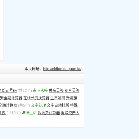
本页网址：
http://cidian.daquan.la/
身份证号码
(共12个)
占卜求签
关帝灵签
观音灵签
安全期计算器
在线长度换算器
生日解密
升降旗
全期计算器
(共5个)
文字处理
文字自动排版
特殊
转换
(共12个)
法律生活
诉讼费计算器
诉讼资产大