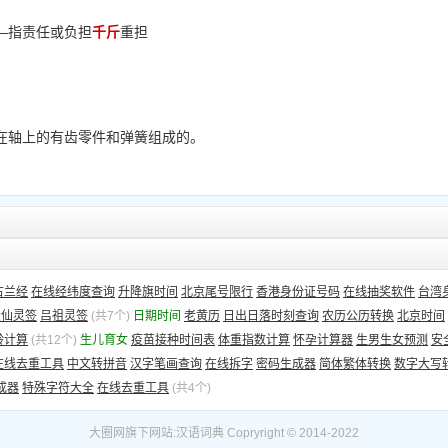
的——指责任或负担
千斤
重担
置在轴上的有齿零件和弹簧组成的。
古兰经
在线经纬度查询
升降旗时间
北京尾号限行
香港身份证号码
在线抽奖软件
台湾
大仙灵签
吕祖灵签
(共7个)
日期时间
老黄历
日出日落时刻查询
农历公历转换
北京时间
龄计算
(共12个)
生儿育女
疫苗接种时间表
体重指数计算
怀孕计算器
生男生女预测
安
在线去重工具
中文转拼音
汉字笔画查询
在线拆字
密码生成器
简体繁体转换
数字大写
成器
特殊字符大全
在线去重工具
(共4个)
大圈网
旗下网站:
汉语词典
Copryright © 2014-2022